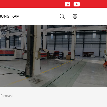
UNGI KAMI
rformasi