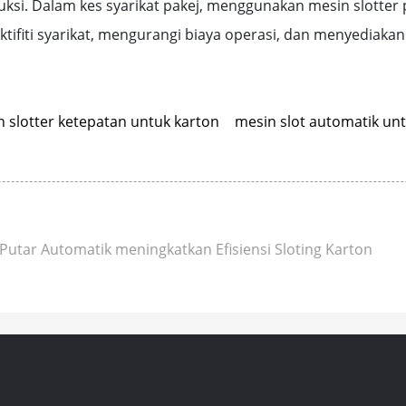
si. Dalam kes syarikat pakej, menggunakan mesin slotter 
tifiti syarikat, mengurangi biaya operasi, dan menyediakan 
 slotter ketepatan untuk karton
mesin slot automatik unt
Putar Automatik meningkatkan Efisiensi Sloting Karton