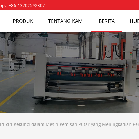
pp: +86-13702592807
PRODUK
TENTANG KAMI
BERITA
HUB
iri-ciri Kekunci dalam Mesin Pemisah Putar yang Meningkatkan Pe