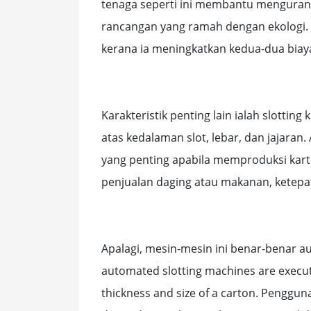
tenaga seperti ini membantu menguran
rancangan yang ramah dengan ekologi. In
kerana ia meningkatkan kedua-dua biaya
Karakteristik penting lain ialah slotti
atas kedalaman slot, lebar, dan jajaran
yang penting apabila memproduksi karton
penjualan daging atau makanan, ketepat
Apalagi, mesin-mesin ini benar-benar a
automated slotting machines are execute
thickness and size of a carton. Pengg