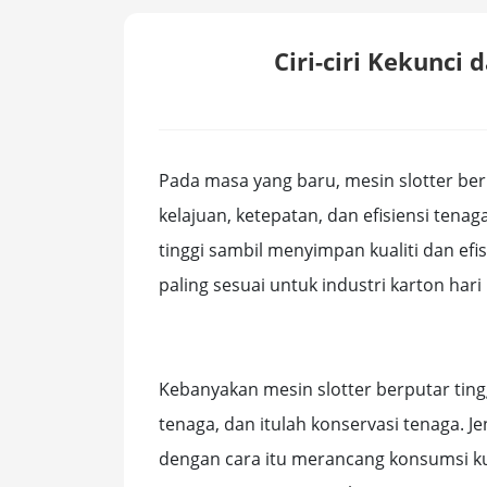
Ciri-ciri Kekunc
Pada masa yang baru, mesin slotter ber
kelajuan, ketepatan, dan efisiensi tena
tinggi sambil menyimpan kualiti dan efisi
paling sesuai untuk industri karton hari i
Kebanyakan mesin slotter berputar ting
tenaga, dan itulah konservasi tenaga. 
dengan cara itu merancang konsumsi ku