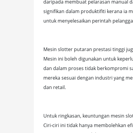
daripada membuat pelarasan manual da
signifikan dalam produktifiti kerana i
untuk menyelesaikan perintah pelangga
Mesin slotter putaran prestasi tinggi j
Mesin ini boleh digunakan untuk keperlu
dan dalam proses tidak berkompromi sa
mereka sesuai dengan industri yang mem
dan retail.
Untuk ringkasan, keuntungan mesin slot
Ciri-ciri ini tidak hanya membolehkan e