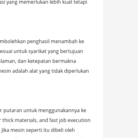
si yang memerlukan lebih kuat tetapi
 membolehkan penghasil menambah ke
esuai untuk syarikat yang bertujuan
dalaman, dan ketepatan bermakna
sin adalah alat yang tidak diperlukan
er putaran untuk menggunakannya ke
thick materials, and fast job execution
ka mesin seperti itu dibeli oleh