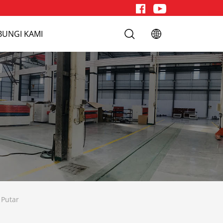
UNGI KAMI
 Putar