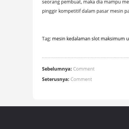
seorang pembuat, maka dia mampu mengh
pinggir kompetitif dalam pasar mesin pa
Tag:
mesin kedalaman slot maksimum u
Sebelumnya:
Comment
Seterusnya:
Comment