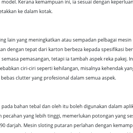
s model. Kerana kemampuan ini, ia sesuai dengan keperluan 
etakkan ke dalam kotak.
ting lain yang meningkatkan atau sempadan pelbagai mesin
an dengan tepat dari karton berbeza kepada spesifikasi b
emasa pemasangan, tetapi ia tambah aspek reka pakej. Ini
ebabkan ciri-ciri seperti kehilangan, misalnya kehendak ya
ebas clutter yang profesional dalam semua aspek.
n pada bahan tebal dan oleh itu boleh digunakan dalam aplik
en pecahan yang lebih tinggi, memerlukan potongan yang s
90 darjah. Mesin sloting putaran perlahan dengan kemampu