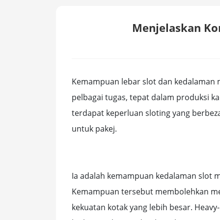
Menjelaskan Kon
Kemampuan lebar slot dan kedalaman mes
pelbagai tugas, tepat dalam produksi ka
terdapat keperluan sloting yang berbez
untuk pakej.
Ia adalah kemampuan kedalaman slot ma
Kemampuan tersebut membolehkan mesi
kekuatan kotak yang lebih besar. Heavy-