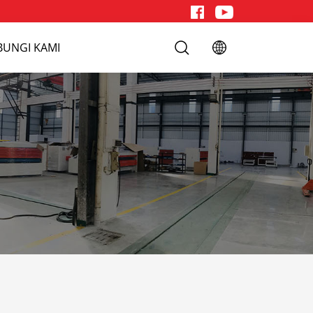
UNGI KAMI