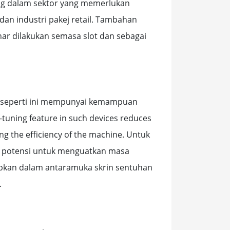
ing dalam sektor yang memerlukan
dan industri pakej retail. Tambahan
r dilakukan semasa slot dan sebagai
ng seperti ini mempunyai kemampuan
-tuning feature in such devices reduces
ng the efficiency of the machine. Untuk
ai potensi untuk menguatkan masa
etapkan dalam antaramuka skrin sentuhan
.