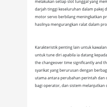
melakukan setiap slot tunggal yang me
darjah tinggi keseluruhan dalam pakej d
motor servo berbilang meningkatkan pr
hasilnya mengurangkan ralat dalam pro
Karakteristik penting lain untuk kawa
untuk tune diri apabila ia datang kepad
the changeover time significantly and t
syarikat yang berurusan dengan berbag
utama antara perubahan perintah dan ol
bagi operator, dan sistem melanjutkan 