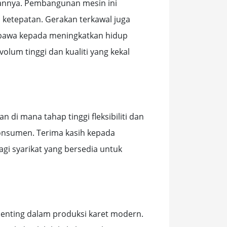
rannya. Pembangunan mesin ini
 ketepatan. Gerakan terkawal juga
mbawa kepada meningkatkan hidup
lum tinggi dan kualiti yang kekal
 di mana tahap tinggi fleksibiliti dan
konsumen. Terima kasih kepada
i syarikat yang bersedia untuk
penting dalam produksi karet modern.