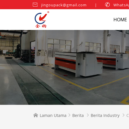

jingoupack@gmail.com
|

WhatsA
HOME
Laman Utama
Berita
Berita Industry



