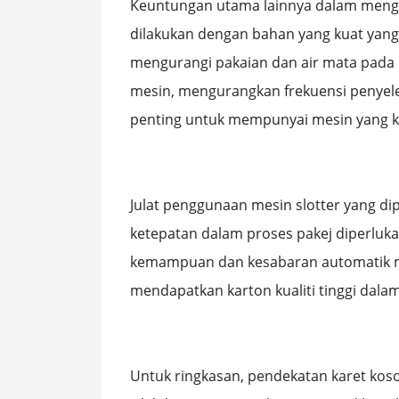
Keuntungan utama lainnya dalam menge
dilakukan dengan bahan yang kuat yang
mengurangi pakaian dan air mata pada
mesin, mengurangkan frekuensi penyele
penting untuk mempunyai mesin yang ke
Julat penggunaan mesin slotter yang dipa
ketepatan dalam proses pakej diperluka
kemampuan dan kesabaran automatik me
mendapatkan karton kualiti tinggi dala
Untuk ringkasan, pendekatan karet kos